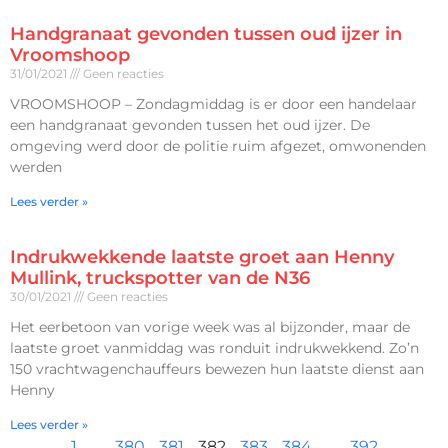
Handgranaat gevonden tussen oud ijzer in
Vroomshoop
31/01/2021
Geen reacties
VROOMSHOOP – Zondagmiddag is er door een handelaar
een handgranaat gevonden tussen het oud ijzer. De
omgeving werd door de politie ruim afgezet, omwonenden
werden
Lees verder »
Indrukwekkende laatste groet aan Henny
Mullink, truckspotter van de N36
30/01/2021
Geen reacties
Het eerbetoon van vorige week was al bijzonder, maar de
laatste groet vanmiddag was ronduit indrukwekkend. Zo’n
150 vrachtwagenchauffeurs bewezen hun laatste dienst aan
Henny
Lees verder »
1
…
380
381
382
383
384
…
392