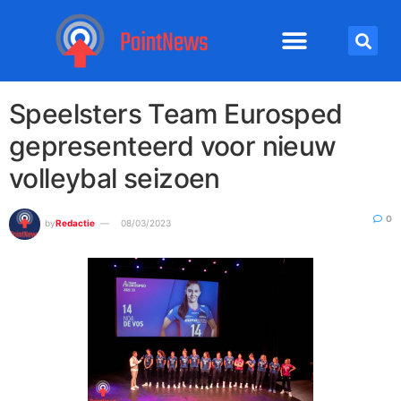
Speelsters Team Eurosped
gepresenteerd voor nieuw
volleybal seizoen
0
by
Redactie
08/03/2023