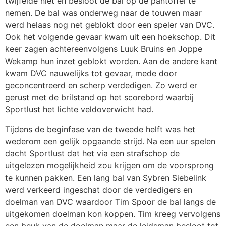
twijfelde niet en besloot de bal op de pantoffel te
nemen. De bal was onderweg naar de touwen maar
werd helaas nog net geblokt door een speler van DVC.
Ook het volgende gevaar kwam uit een hoekschop. Dit
keer zagen achtereenvolgens Luuk Bruins en Joppe
Wekamp hun inzet geblokt worden. Aan de andere kant
kwam DVC nauwelijks tot gevaar, mede door
geconcentreerd en scherp verdedigen. Zo werd er
gerust met de brilstand op het scorebord waarbij
Sportlust het lichte veldoverwicht had.
Tijdens de beginfase van de tweede helft was het
wederom een gelijk opgaande strijd. Na een uur spelen
dacht Sportlust dat het via een strafschop de
uitgelezen mogelijkheid zou krijgen om de voorsprong
te kunnen pakken. Een lang bal van Sybren Siebelink
werd verkeerd ingeschat door de verdedigers en
doelman van DVC waardoor Tim Spoor de bal langs de
uitgekomen doelman kon koppen. Tim kreeg vervolgens
een beuk van de doelman maar de leidsman besloot tot