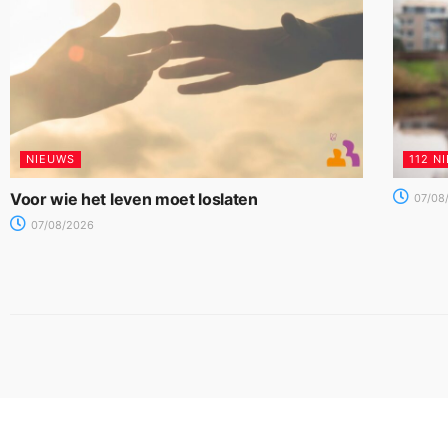
NIEUWS
112 N
Voor wie het leven moet loslaten
07/08
07/08/2026