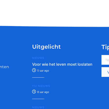
Uitgelicht
Ti
NIEUWS
Voor wie het leven moet loslaten
nten
5 uur ago
112 NIEUWS
8 uur ago
NIEUWS