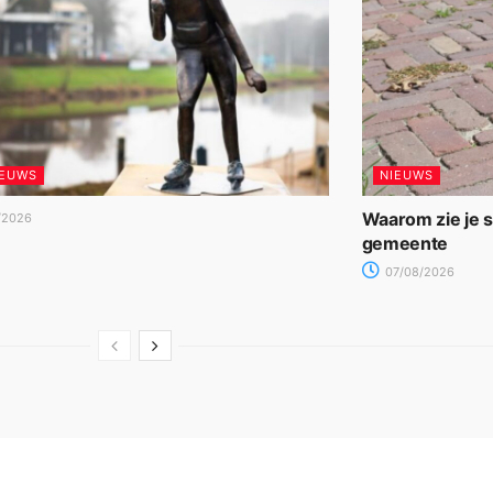
IEUWS
NIEUWS
Waarom zie je 
/2026
gemeente
07/08/2026