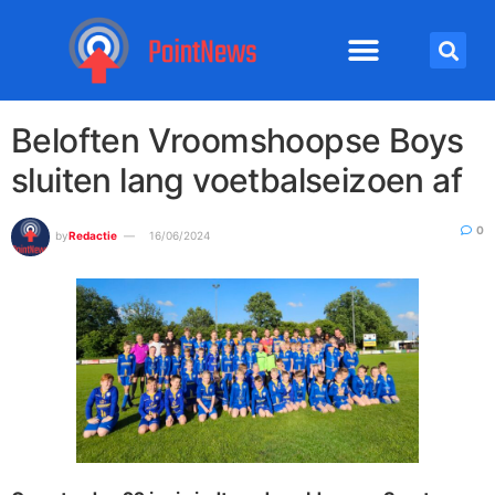
Beloften Vroomshoopse Boys
sluiten lang voetbalseizoen af
0
by
Redactie
16/06/2024