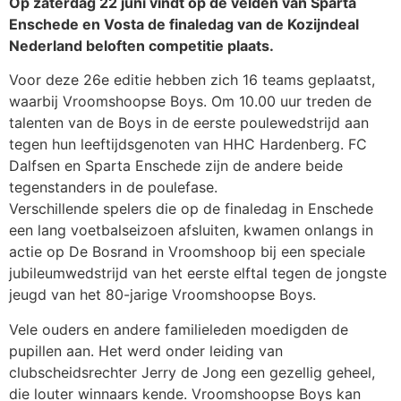
Op zaterdag 22 juni vindt op de velden van Sparta
Enschede en Vosta de finaledag van de Kozijndeal
Nederland beloften competitie plaats.
Voor deze 26e editie hebben zich 16 teams geplaatst,
waarbij Vroomshoopse Boys. Om 10.00 uur treden de
talenten van de Boys in de eerste poulewedstrijd aan
tegen hun leeftijdsgenoten van HHC Hardenberg. FC
Dalfsen en Sparta Enschede zijn de andere beide
tegenstanders in de poulefase.
Verschillende spelers die op de finaledag in Enschede
een lang voetbalseizoen afsluiten, kwamen onlangs in
actie op De Bosrand in Vroomshoop bij een speciale
jubileumwedstrijd van het eerste elftal tegen de jongste
jeugd van het 80-jarige Vroomshoopse Boys.
Vele ouders en andere familieleden moedigden de
pupillen aan. Het werd onder leiding van
clubscheidsrechter Jerry de Jong een gezellig geheel,
die louter winnaars kende. Vroomshoopse Boys kan