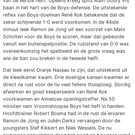
van de eerste helft. Opeens kreeg spits Alain Goury vrij
baan in het hart van de Boys-defensie. De uitstekende
reflex van Boys-doelman René Kok betekende dat de
zeker schijnende 1-0 werd voorkomen. In de 44ste
minuut leek Ramon de Jong uit een voorzet van Mats
Scholten voor de Boys te scoren, maar dat gebeurde
vanuit een buitenspelpositie. De ruststand van 0-0 was
overeenkomstig het spelbeeld en de grote vraag was
wie de ban zou breken in de tweede helft.
Dat leek eerst Oranje Nassau te zijn, dat uitstekend uit
de kleedkamer kwam. Drie doelrijpe kansen kwamen er
direct na rust voor de nu veel fellere thuisploeg. Slordig
afwerken en goed keeperswerk van René Kok
voorkwamen en Almelose openingstreffer. Na 50
minuten nam Vroomshoopse Boys het heft in handen.
Hoofdtrainer Robert Bosma had in de rust de ervaren
Ramon de Jong en Juliën Derks vervangen door de
youngsters Stef Kikkert en Niek Wessels. De nu
piepjonge aanvalslinie deed het goed en bewezen werd