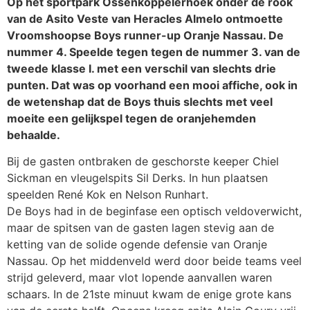
Op het sportpark Ossenkoppelerhoek onder de rook
van de Asito Veste van Heracles Almelo ontmoette
Vroomshoopse Boys runner-up Oranje Nassau. De
nummer 4. Speelde tegen tegen de nummer 3. van de
tweede klasse I. met een verschil van slechts drie
punten. Dat was op voorhand een mooi affiche, ook in
de wetenshap dat de Boys thuis slechts met veel
moeite een gelijkspel tegen de oranjehemden
behaalde.
Bij de gasten ontbraken de geschorste keeper Chiel
Sickman en vleugelspits Sil Derks. In hun plaatsen
speelden René Kok en Nelson Runhart.
De Boys had in de beginfase een optisch veldoverwicht,
maar de spitsen van de gasten lagen stevig aan de
ketting van de solide ogende defensie van Oranje
Nassau. Op het middenveld werd door beide teams veel
strijd geleverd, maar vlot lopende aanvallen waren
schaars. In de 21ste minuut kwam de enige grote kans