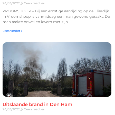
24/03/2022
Geen reacties
VROOMSHOOP – Bij een ernstige aanrijding op de Flierdijk
in Vroomshoop is vanmiddag een man gewond geraakt. De
man raakte onwel en kwam met zijn
Lees verder »
Uitslaande brand in Den Ham
24/03/2022
Geen reacties