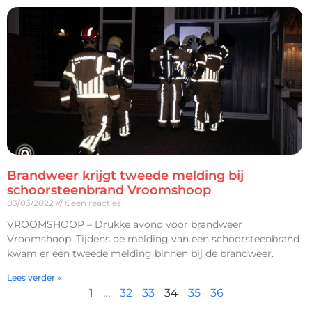
Brandweer krijgt tweede melding bij
schoorsteenbrand Vroomshoop
03/03/2022
Geen reacties
VROOMSHOOP – Drukke avond voor brandweer
Vroomshoop. Tijdens de melding van een schoorsteenbrand
kwam er een tweede melding binnen bij de brandweer.
Lees verder »
1
…
32
33
34
35
36