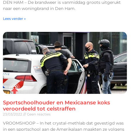
DEN HAM – De brandweer is vanmiddag groots uitgerukt
naar een woningbrand in Den Ham.
Lees verder »
Sportschoolhouder en Mexicaanse koks
veroordeeld tot celstraffen
23/03/2022
Geen reacties
VROOMSHOOP – In het crystal-methlab dat gevestigd was
in een sportschool aan de Amerikalaan maakten ze volgens