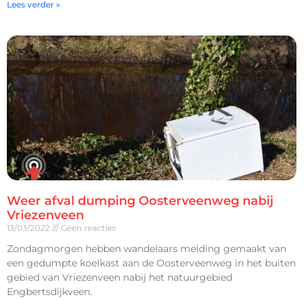
Lees verder »
Weer afval dumping Oosterveenweg nabij
Vriezenveen
13/03/2022
Geen reacties
Zondagmorgen hebben wandelaars melding gemaakt van
een gedumpte koelkast aan de Oosterveenweg in het buiten
gebied van Vriezenveen nabij het natuurgebied
Engbertsdijkveen.