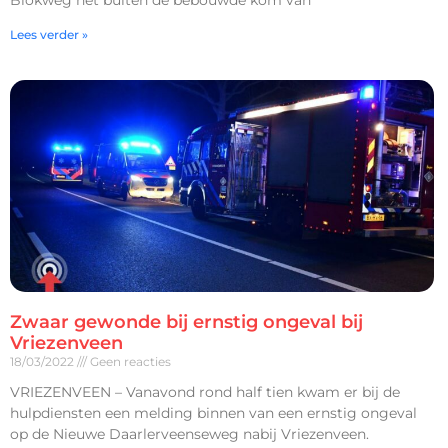
Blokweg net buiten de bebouwde kom van
Lees verder »
Zwaar gewonde bij ernstig ongeval bij
Vriezenveen
18/03/2022
Geen reacties
VRIEZENVEEN – Vanavond rond half tien kwam er bij de
hulpdiensten een melding binnen van een ernstig ongeval
op de Nieuwe Daarlerveenseweg nabij Vriezenveen.