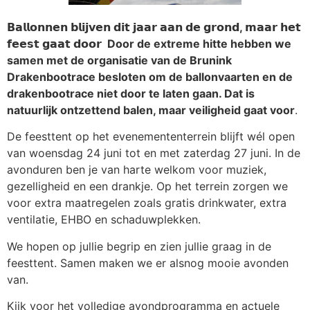
𝗕𝗮𝗹𝗹𝗼𝗻𝗻𝗲𝗻 𝗯𝗹𝗶𝗷𝘃𝗲𝗻 𝗱𝗶𝘁 𝗷𝗮𝗮𝗿 𝗮𝗮𝗻 𝗱𝗲 𝗴𝗿𝗼𝗻𝗱, 𝗺𝗮𝗮𝗿 𝗵𝗲𝘁
𝗳𝗲𝗲𝘀𝘁 𝗴𝗮𝗮𝘁 𝗱𝗼𝗼𝗿 Door de extreme hitte hebben we
samen met de organisatie van de Brunink
Drakenbootrace besloten om de ballonvaarten en de
drakenbootrace niet door te laten gaan. Dat is
natuurlijk ontzettend balen, maar veiligheid gaat voor
.
De feesttent op het evenemententerrein blijft wél open
van woensdag 24 juni tot en met zaterdag 27 juni. In de
avonduren ben je van harte welkom voor muziek,
gezelligheid en een drankje. Op het terrein zorgen we
voor extra maatregelen zoals gratis drinkwater, extra
ventilatie, EHBO en schaduwplekken.
We hopen op jullie begrip en zien jullie graag in de
feesttent. Samen maken we er alsnog mooie avonden
van.
Kijk voor het volledige avondprogramma en actuele