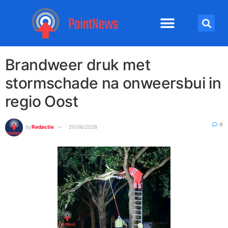
Brandweer druk met
stormschade na onweersbui in
regio Oost
0
by
Redactie
20/06/2026