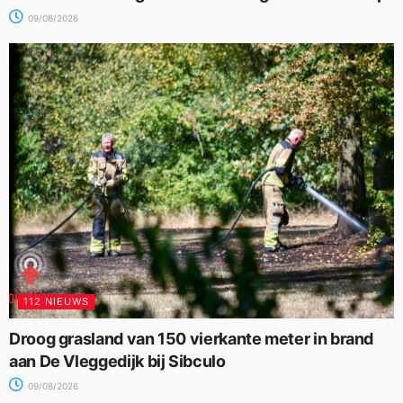
09/08/2026
112 NIEUWS
Droog grasland van 150 vierkante meter in brand
aan De Vleggedijk bij Sibculo
09/08/2026