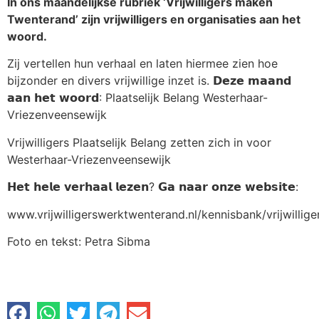
In ons maandelijkse rubriek ‘Vrijwilligers maken
Twenterand’ zijn vrijwilligers en organisaties aan het
woord.
Zij vertellen hun verhaal en laten hiermee zien hoe
bijzonder en divers vrijwillige inzet is. 𝗗𝗲𝘇𝗲 𝗺𝗮𝗮𝗻𝗱
𝗮𝗮𝗻 𝗵𝗲𝘁 𝘄𝗼𝗼𝗿𝗱: Plaatselijk Belang Westerhaar-
Vriezenveensewijk
Vrijwilligers Plaatselijk Belang zetten zich in voor
Westerhaar-Vriezenveensewijk
𝗛𝗲𝘁 𝗵𝗲𝗹𝗲 𝘃𝗲𝗿𝗵𝗮𝗮𝗹 𝗹𝗲𝘇𝗲𝗻? 𝗚𝗮 𝗻𝗮𝗮𝗿 𝗼𝗻𝘇𝗲 𝘄𝗲𝗯𝘀𝗶𝘁𝗲:
www.vrijwilligerswerktwenterand.nl/kennisbank/vrijwilli
Foto en tekst: Petra Sibma