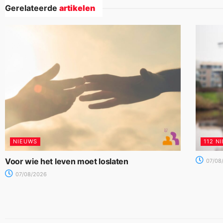
Gerelateerde
artikelen
NIEUWS
112 N
Voor wie het leven moet loslaten
07/08
07/08/2026