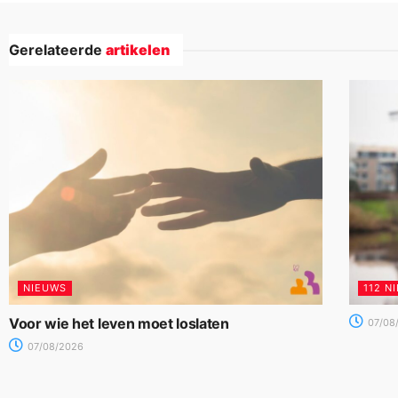
Gerelateerde
artikelen
NIEUWS
112 N
Voor wie het leven moet loslaten
07/08
07/08/2026