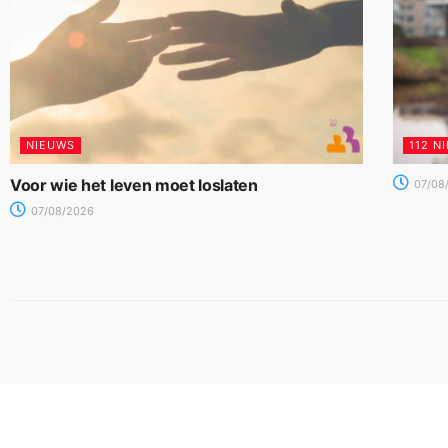
NIEUWS
112 N
Voor wie het leven moet loslaten
07/08
07/08/2026