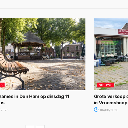
WS
NIEUWS
names in Den Ham op dinsdag 11
Grote verkoop d
us
in Vroomshoop
/2026
06/08/2026