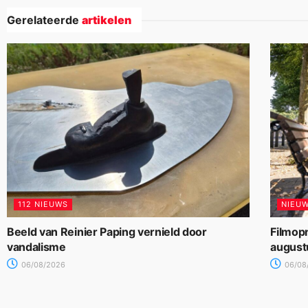
Gerelateerde
artikelen
112 NIEUWS
NIEU
Beeld van Reinier Paping vernield door
Filmop
vandalisme
august
06/08/2026
06/08