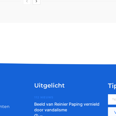
Uitgelicht
Ti
112 NIEUWS
Beeld van Reinier Paping vernield
nten
door vandalisme