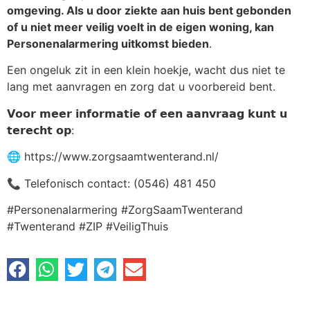
omgeving. Als u door ziekte aan huis bent gebonden
of u niet meer veilig voelt in de eigen woning, kan
Personenalarmering uitkomst bieden
.
Een ongeluk zit in een klein hoekje, wacht dus niet te
lang met aanvragen en zorg dat u voorbereid bent.
𝗩𝗼𝗼𝗿 𝗺𝗲𝗲𝗿 𝗶𝗻𝗳𝗼𝗿𝗺𝗮𝘁𝗶𝗲 𝗼𝗳 𝗲𝗲𝗻 𝗮𝗮𝗻𝘃𝗿𝗮𝗮𝗴 𝗸𝘂𝗻𝘁 𝘂
𝘁𝗲𝗿𝗲𝗰𝗵𝘁 𝗼𝗽:
🌐 https://www.zorgsaamtwenterand.nl/
📞 Telefonisch contact: (0546) 481 450
#Personenalarmering #ZorgSaamTwenterand
#Twenterand #ZIP #VeiligThuis