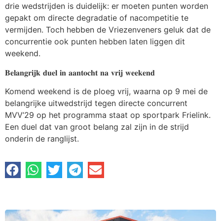
drie wedstrijden is duidelijk: er moeten punten worden
gepakt om directe degradatie of nacompetitie te
vermijden. Toch hebben de Vriezenveners geluk dat de
concurrentie ook punten hebben laten liggen dit
weekend.
𝐁𝐞𝐥𝐚𝐧𝐠𝐫𝐢𝐣𝐤 𝐝𝐮𝐞𝐥 𝐢𝐧 𝐚𝐚𝐧𝐭𝐨𝐜𝐡𝐭 𝐧𝐚 𝐯𝐫𝐢𝐣 𝐰𝐞𝐞𝐤𝐞𝐧𝐝
Komend weekend is de ploeg vrij, waarna op 9 mei de
belangrijke uitwedstrijd tegen directe concurrent
MVV’29 op het programma staat op sportpark Frielink.
Een duel dat van groot belang zal zijn in de strijd
onderin de ranglijst.