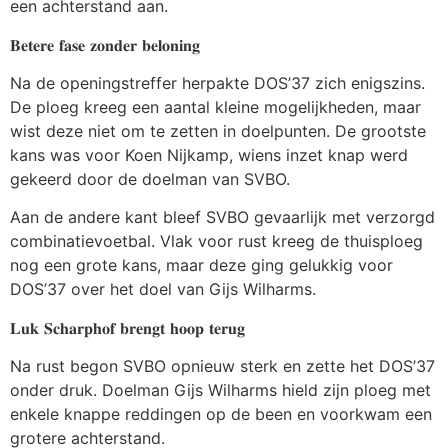
een achterstand aan.
𝐁𝐞𝐭𝐞𝐫𝐞 𝐟𝐚𝐬𝐞 𝐳𝐨𝐧𝐝𝐞𝐫 𝐛𝐞𝐥𝐨𝐧𝐢𝐧𝐠
Na de openingstreffer herpakte DOS’37 zich enigszins.
De ploeg kreeg een aantal kleine mogelijkheden, maar
wist deze niet om te zetten in doelpunten. De grootste
kans was voor Koen Nijkamp, wiens inzet knap werd
gekeerd door de doelman van SVBO.
Aan de andere kant bleef SVBO gevaarlijk met verzorgd
combinatievoetbal. Vlak voor rust kreeg de thuisploeg
nog een grote kans, maar deze ging gelukkig voor
DOS’37 over het doel van Gijs Wilharms.
𝐋𝐮𝐤 𝐒𝐜𝐡𝐚𝐫𝐩𝐡𝐨𝐟 𝐛𝐫𝐞𝐧𝐠𝐭 𝐡𝐨𝐨𝐩 𝐭𝐞𝐫𝐮𝐠
Na rust begon SVBO opnieuw sterk en zette het DOS’37
onder druk. Doelman Gijs Wilharms hield zijn ploeg met
enkele knappe reddingen op de been en voorkwam een
grotere achterstand.