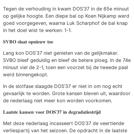
Tegen de verhouding in kwam DOS’37 in de 65e minuut
op gelijke hoogte. Een diepe bal op Koen Nijkamp werd
goed voorgegeven, waarna Luk Scharphof de bal knap
in het doel wist te werken: 1-1.
𝐒𝐕𝐁𝐎 𝐬𝐥𝐚𝐚𝐭 𝐨𝐩𝐧𝐢𝐞𝐮𝐰 𝐭𝐨𝐞
Lang kon DOS’37 niet genieten van de gelijkmaker.
SVBO bleef geduldig en bleef de betere ploeg. In de 74e
minuut viel de 2-1, toen een voorzet bij de tweede paal
werd binnengekopt.
In de slotfase slaagde DOS’37 er niet in om nog echt
gevaarlijk te worden. Grote kansen bleven uit, waardoor
de nederlaag niet meer kon worden voorkomen.
𝐋𝐚𝐚𝐭𝐬𝐭𝐞 𝐤𝐚𝐧𝐬𝐞𝐧 𝐯𝐨𝐨𝐫 𝐃𝐎𝐒’𝟑𝟕 𝐢𝐧 𝐝𝐞𝐠𝐫𝐚𝐝𝐚𝐭𝐢𝐞𝐬𝐭𝐫𝐢𝐣𝐝
Met deze nederlaag incasseert DOS’37 de veertiende
verliespartij van het seizoen. De opdracht in de laatste