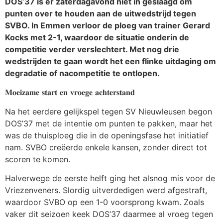
DOS’37 is er zaterdagavond niet in geslaagd om
punten over te houden aan de uitwedstrijd tegen
SVBO. In Emmen verloor de ploeg van trainer Gerard
Kocks met 2-1, waardoor de situatie onderin de
competitie verder verslechtert. Met nog drie
wedstrijden te gaan wordt het een flinke uitdaging om
degradatie of nacompetitie te ontlopen.
𝐌𝐨𝐞𝐢𝐳𝐚𝐦𝐞 𝐬𝐭𝐚𝐫𝐭 𝐞𝐧 𝐯𝐫𝐨𝐞𝐠𝐞 𝐚𝐜𝐡𝐭𝐞𝐫𝐬𝐭𝐚𝐧𝐝
Na het eerdere gelijkspel tegen SV Nieuwleusen begon
DOS’37 met de intentie om punten te pakken, maar het
was de thuisploeg die in de openingsfase het initiatief
nam. SVBO creëerde enkele kansen, zonder direct tot
scoren te komen.
Halverwege de eerste helft ging het alsnog mis voor de
Vriezenveners. Slordig uitverdedigen werd afgestraft,
waardoor SVBO op een 1-0 voorsprong kwam. Zoals
vaker dit seizoen keek DOS’37 daarmee al vroeg tegen