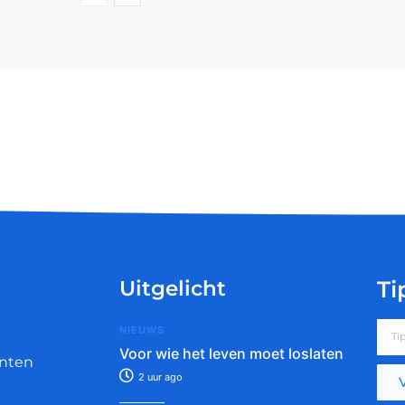
Uitgelicht
Ti
NIEUWS
Voor wie het leven moet loslaten
nten
2 uur ago