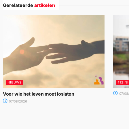
Gerelateerde
artikelen
NIEUWS
112 N
Voor wie het leven moet loslaten
07/08
07/08/2026