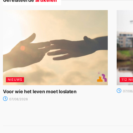
Gerelateerde
artikelen
NIEUWS
112 N
Voor wie het leven moet loslaten
07/08
07/08/2026