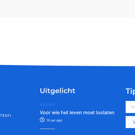
Uitgelicht
Ti
NIEUWS
Voor wie het leven moet loslaten
nten
14 uur ago