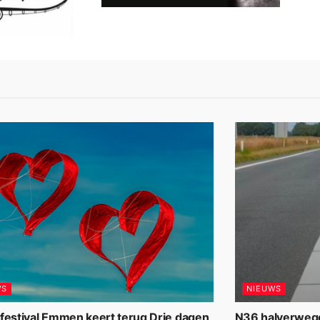
WS
NIEUWS
rfestival Emmen keert terug Drie dagen
N36 halverwege