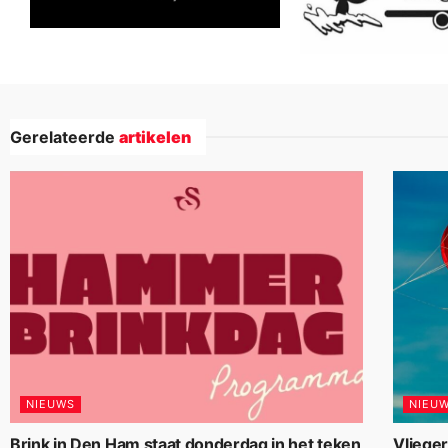
Gerelateerde
artikelen
NIEUWS
NIEU
Brink in Den Ham staat donderdag in het teken
Vliege