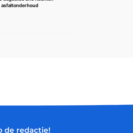
r asfaltonderhoud
p de redactie!