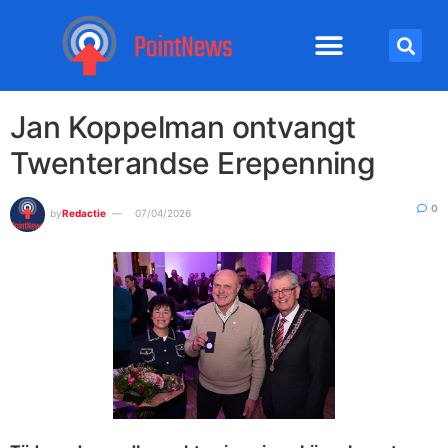
Jan Koppelman ontvangt
Twenterandse Erepenning
0
by
Redactie
07/04/2026