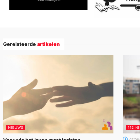
Gerelateerde
artikelen
NIEUWS
112 N
07/08