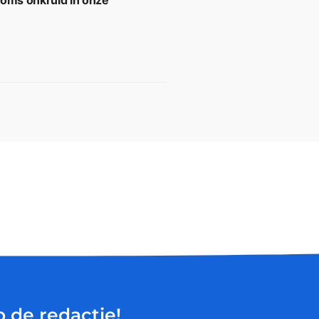
soms onkruid in onze
p de redactie!