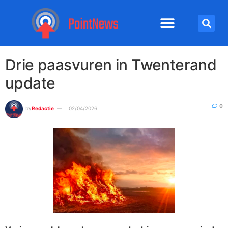
Drie paasvuren in Twenterand
update
0
by
Redactie
02/04/2026