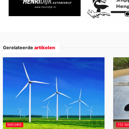
Gerelateerde
artikelen
NIEUWS
112 N