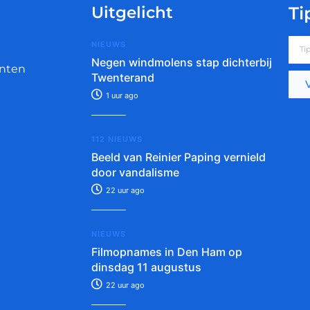
Uitgelicht
Ti
NIEUWS
Negen windmolens stap dichterbij
nten
Twenterand
1 uur ago
112 NIEUWS
Beeld van Reinier Paping vernield
door vandalisme
22 uur ago
NIEUWS
Filmopnames in Den Ham op
dinsdag 11 augustus
22 uur ago