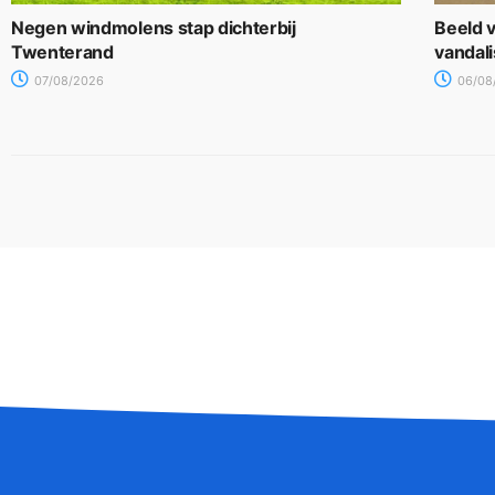
Negen windmolens stap dichterbij
Beeld v
Twenterand
vandal
07/08/2026
06/08