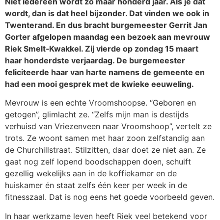
Niet iedereen wordt zo maar honderd jaar. Als je dat
wordt, dan is dat heel bijzonder. Dat vinden we ook in
Twenterand. En dus bracht burgemeester Gerrit Jan
Gorter afgelopen maandag een bezoek aan mevrouw
Riek Smelt‑Kwakkel. Zij vierde op zondag 15 maart
haar honderdste verjaardag. De burgemeester
feliciteerde haar van harte namens de gemeente en
had een mooi gesprek met de kwieke eeuweling.
Mevrouw is een echte Vroomshoopse. “Geboren en
getogen”, glimlacht ze. “Zelfs mijn man is destijds
verhuisd van Vriezenveen naar Vroomshoop”, vertelt ze
trots. Ze woont samen met haar zoon zelfstandig aan
de Churchillstraat. Stilzitten, daar doet ze niet aan. Ze
gaat nog zelf lopend boodschappen doen, schuift
gezellig wekelijks aan in de koffiekamer en de
huiskamer én staat zelfs één keer per week in de
fitnesszaal. Dat is nog eens het goede voorbeeld geven.
In haar werkzame leven heeft Riek veel betekend voor