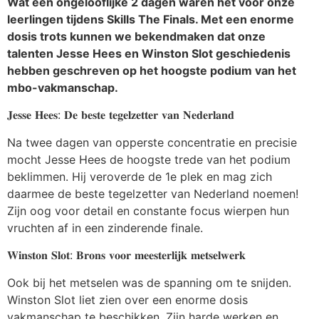
Wat een ongelooflijke 2 dagen waren het voor onze
leerlingen tijdens Skills The Finals. Met een enorme
dosis trots kunnen we bekendmaken dat onze
talenten Jesse Hees en Winston Slot geschiedenis
hebben geschreven op het hoogste podium van het
mbo-vakmanschap.
𝐉𝐞𝐬𝐬𝐞 𝐇𝐞𝐞𝐬: 𝐃𝐞 𝐛𝐞𝐬𝐭𝐞 𝐭𝐞𝐠𝐞𝐥𝐳𝐞𝐭𝐭𝐞𝐫 𝐯𝐚𝐧 𝐍𝐞𝐝𝐞𝐫𝐥𝐚𝐧𝐝
Na twee dagen van opperste concentratie en precisie
mocht Jesse Hees de hoogste trede van het podium
beklimmen. Hij veroverde de 1e plek en mag zich
daarmee de beste tegelzetter van Nederland noemen!
Zijn oog voor detail en constante focus wierpen hun
vruchten af in een zinderende finale.
𝐖𝐢𝐧𝐬𝐭𝐨𝐧 𝐒𝐥𝐨𝐭: 𝐁𝐫𝐨𝐧𝐬 𝐯𝐨𝐨𝐫 𝐦𝐞𝐞𝐬𝐭𝐞𝐫𝐥𝐢𝐣𝐤 𝐦𝐞𝐭𝐬𝐞𝐥𝐰𝐞𝐫𝐤
Ook bij het metselen was de spanning om te snijden.
Winston Slot liet zien over een enorme dosis
vakmanschap te beschikken. Zijn harde werken en