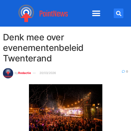
Denk mee over
evenementenbeleid
Twenterand
0
by
Redactie
20/03/2026