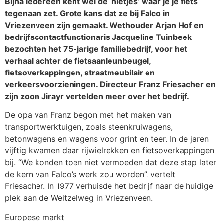
Bijna iedereen kent wel de ‘nietjes’ waar je je fiets
tegenaan zet. Grote kans dat ze bij Falco in
Vriezenveen zijn gemaakt. Wethouder Arjan Hof en
bedrijfscontactfunctionaris Jacqueline Tuinbeek
bezochten het 75-jarige familiebedrijf, voor het
verhaal achter de fietsaanleunbeugel,
fietsoverkappingen, straatmeubilair en
verkeersvoorzieningen. Directeur Franz Friesacher en
zijn zoon Jirayr vertelden meer over het bedrijf.
De opa van Franz begon met het maken van
transportwerktuigen, zoals steenkruiwagens,
betonwagens en wagens voor grint en teer. In de jaren
vijftig kwamen daar rijwielrekken en fietsoverkappingen
bij. “We konden toen niet vermoeden dat deze stap later
de kern van Falco’s werk zou worden”, vertelt
Friesacher. In 1977 verhuisde het bedrijf naar de huidige
plek aan de Weitzelweg in Vriezenveen.
Europese markt