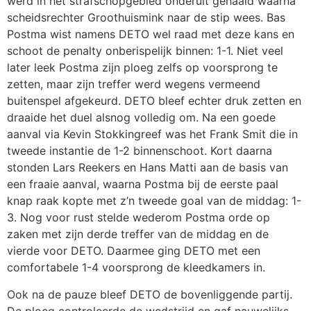
werd in het strafschopgebied onderuit gehaald waarna
scheidsrechter Groothuismink naar de stip wees. Bas
Postma wist namens DETO wel raad met deze kans en
schoot de penalty onberispelijk binnen: 1-1. Niet veel
later leek Postma zijn ploeg zelfs op voorsprong te
zetten, maar zijn treffer werd wegens vermeend
buitenspel afgekeurd. DETO bleef echter druk zetten en
draaide het duel alsnog volledig om. Na een goede
aanval via Kevin Stokkingreef was het Frank Smit die in
tweede instantie de 1-2 binnenschoot. Kort daarna
stonden Lars Reekers en Hans Matti aan de basis van
een fraaie aanval, waarna Postma bij de eerste paal
knap raak kopte met z’n tweede goal van de middag: 1-
3. Nog voor rust stelde wederom Postma orde op
zaken met zijn derde treffer van de middag en de
vierde voor DETO. Daarmee ging DETO met een
comfortabele 1-4 voorsprong de kleedkamers in.
Ook na de pauze bleef DETO de bovenliggende partij.
De ploeg controleerde de wedstrijd en gaf nauwelijks