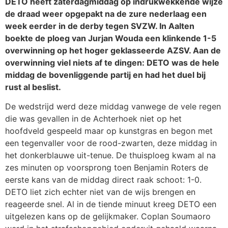
DETO heeft zaterdagmiddag op indrukwekkende wijze
de draad weer opgepakt na de zure nederlaag een
week eerder in de derby tegen SVZW. In Aalten
boekte de ploeg van Jurjan Wouda een klinkende 1-5
overwinning op het hoger geklasseerde AZSV. Aan de
overwinning viel niets af te dingen: DETO was de hele
middag de bovenliggende partij en had het duel bij
rust al beslist.
De wedstrijd werd deze middag vanwege de vele regen
die was gevallen in de Achterhoek niet op het
hoofdveld gespeeld maar op kunstgras en begon met
een tegenvaller voor de rood-zwarten, deze middag in
het donkerblauwe uit-tenue. De thuisploeg kwam al na
zes minuten op voorsprong toen Benjamin Roters de
eerste kans van de middag direct raak schoot: 1-0.
DETO liet zich echter niet van de wijs brengen en
reageerde snel. Al in de tiende minuut kreeg DETO een
uitgelezen kans op de gelijkmaker. Coplan Soumaoro