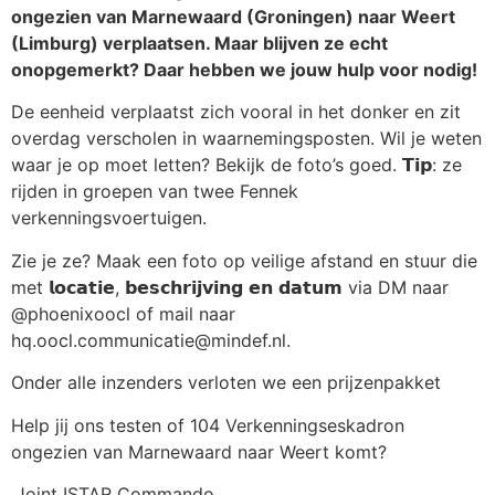
ongezien van Marnewaard (Groningen) naar Weert
(Limburg) verplaatsen. Maar blijven ze echt
onopgemerkt? Daar hebben we jouw hulp voor nodig!
De eenheid verplaatst zich vooral in het donker en zit
overdag verscholen in waarnemingsposten. Wil je weten
waar je op moet letten? Bekijk de foto’s goed. 𝗧𝗶𝗽: ze
rijden in groepen van twee Fennek
verkenningsvoertuigen.
Zie je ze? Maak een foto op veilige afstand en stuur die
met 𝗹𝗼𝗰𝗮𝘁𝗶𝗲, 𝗯𝗲𝘀𝗰𝗵𝗿𝗶𝗷𝘃𝗶𝗻𝗴 𝗲𝗻 𝗱𝗮𝘁𝘂𝗺 via DM naar
@phoenixoocl of mail naar
hq.oocl.communicatie@mindef.nl.
Onder alle inzenders verloten we een prijzenpakket
Help jij ons testen of 104 Verkenningseskadron
ongezien van Marnewaard naar Weert komt?
.Joint ISTAR Commando