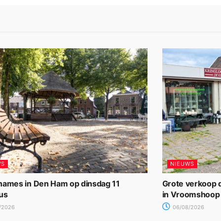
WS
NIEUWS
names in Den Ham op dinsdag 11
Grote verkoop d
us
in Vroomshoop
/2026
06/08/2026