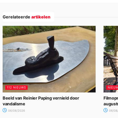
Gerelateerde
artikelen
112 NIEUWS
NIEU
Beeld van Reinier Paping vernield door
Filmop
vandalisme
august
06/08/2026
06/08