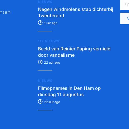
NIEUWS
Negen windmolens stap dichterbij
nten
Twenterand
1 uur ago
112 NIEUWS
Beeld van Reinier Paping vernield
door vandalisme
22 uur ago
NIEUWS
Filmopnames in Den Ham op
dinsdag 11 augustus
22 uur ago