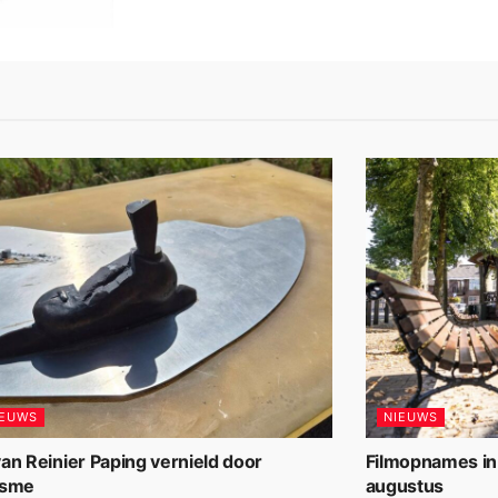
IEUWS
NIEUWS
an Reinier Paping vernield door
Filmopnames in
isme
augustus