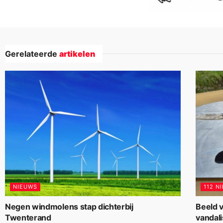
Gerelateerde
artikelen
NIEUWS
112 N
Negen windmolens stap dichterbij
Beeld v
Twenterand
vandal