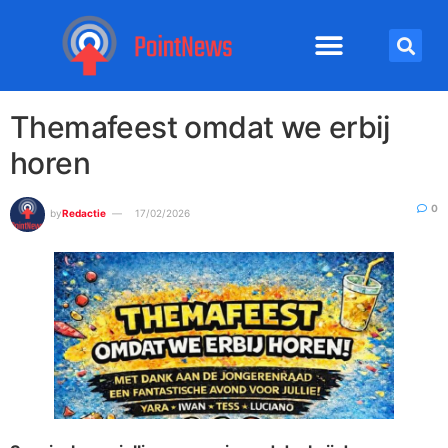
Themafeest omdat we erbij
horen
0
by
Redactie
17/02/2026