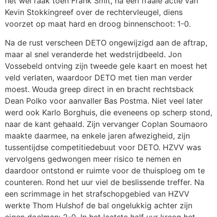
het wel raak toen Frank Smit, na een fraaie actie van
Kevin Stokkingreef over de rechtervleugel, diens
voorzet op maat hard en droog binnenschoot: 1-0.
Na de rust verscheen DETO ongewijzigd aan de aftrap,
maar al snel veranderde het wedstrijdbeeld. Jon
Vossebeld ontving zijn tweede gele kaart en moest het
veld verlaten, waardoor DETO met tien man verder
moest. Wouda greep direct in en bracht rechtsback
Dean Polko voor aanvaller Bas Postma. Niet veel later
werd ook Karlo Borghuis, die eveneens op scherp stond,
naar de kant gehaald. Zijn vervanger Coplan Soumaoro
maakte daarmee, na enkele jaren afwezigheid, zijn
tussentijdse competitiedebuut voor DETO. HZVV was
vervolgens gedwongen meer risico te nemen en
daardoor ontstond er ruimte voor de thuisploeg om te
counteren. Rond het uur viel de beslissende treffer. Na
een scrimmage in het strafschopgebied van HZVV
werkte Thom Hulshof de bal ongelukkig achter zijn
eigen doelman: 2-0. In het laatste half uur kreeg het