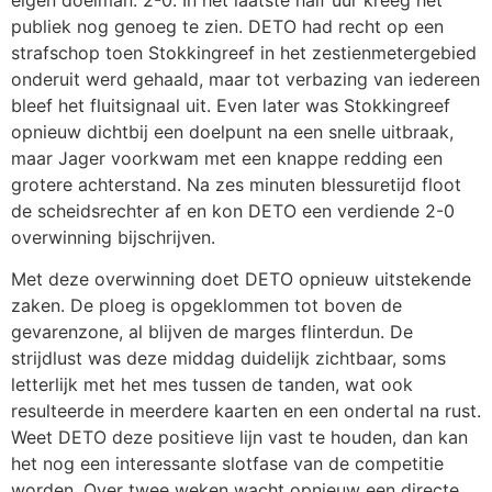
publiek nog genoeg te zien. DETO had recht op een
strafschop toen Stokkingreef in het zestienmetergebied
onderuit werd gehaald, maar tot verbazing van iedereen
bleef het fluitsignaal uit. Even later was Stokkingreef
opnieuw dichtbij een doelpunt na een snelle uitbraak,
maar Jager voorkwam met een knappe redding een
grotere achterstand. Na zes minuten blessuretijd floot
de scheidsrechter af en kon DETO een verdiende 2-0
overwinning bijschrijven.
Met deze overwinning doet DETO opnieuw uitstekende
zaken. De ploeg is opgeklommen tot boven de
gevarenzone, al blijven de marges flinterdun. De
strijdlust was deze middag duidelijk zichtbaar, soms
letterlijk met het mes tussen de tanden, wat ook
resulteerde in meerdere kaarten en een ondertal na rust.
Weet DETO deze positieve lijn vast te houden, dan kan
het nog een interessante slotfase van de competitie
worden. Over twee weken wacht opnieuw een directe