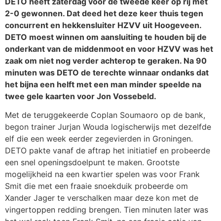
DETO heeft zaterdag voor de tweede keer op rij met
2-0 gewonnen. Dat deed het deze keer thuis tegen
concurrent en hekkensluiter HZVV uit Hoogeveen.
DETO moest winnen om aansluiting te houden bij de
onderkant van de middenmoot en voor HZVV was het
zaak om niet nog verder achterop te geraken. Na 90
minuten was DETO de terechte winnaar ondanks dat
het bijna een helft met een man minder speelde na
twee gele kaarten voor Jon Vossebeld.
Met de teruggekeerde Coplan Soumaoro op de bank,
begon trainer Jurjan Wouda logischerwijs met dezelfde
elf die een week eerder zegevierden in Groningen.
DETO pakte vanaf de aftrap het initiatief en probeerde
een snel openingsdoelpunt te maken. Grootste
mogelijkheid na een kwartier spelen was voor Frank
Smit die met een fraaie snoekduik probeerde om
Xander Jager te verschalken maar deze kon met de
vingertoppen redding brengen. Tien minuten later was