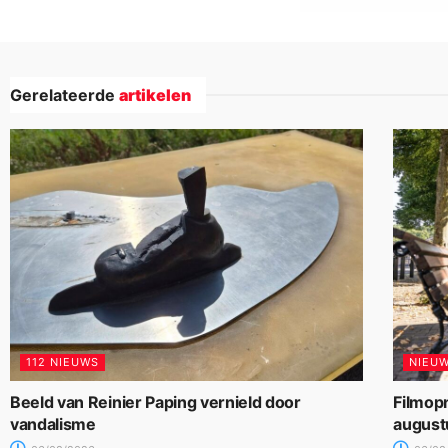
Gerelateerde
artikelen
112 NIEUWS
NIEU
Beeld van Reinier Paping vernield door
Filmop
vandalisme
august