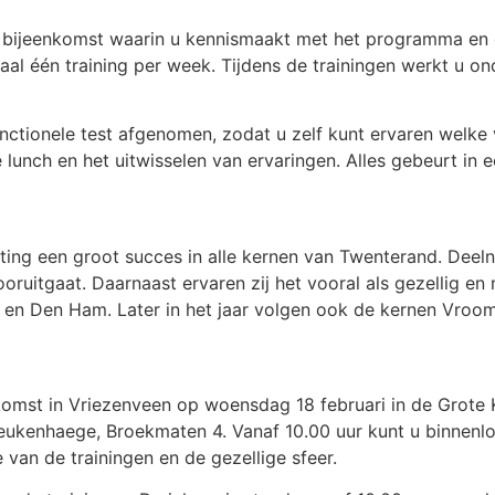
 bijeenkomst waarin u kennismaakt met het programma en 
al één training per week. Tijdens de trainingen werkt u o
nctionele test afgenomen, zodat u zelf kunt ervaren welke
lunch en het uitwisselen van ervaringen. Alles gebeurt in e
ing een groot succes in alle kernen van Twenterand. Deel
oruitgaat. Daarnaast ervaren zij het vooral als gezellig e
en Den Ham. Later in het jaar volgen ook de kernen Vroo
komst in Vriezenveen op woensdag 18 februari in de Grote K
Beukenhaege, Broekmaten 4. Vanaf 10.00 uur kunt u binnenl
van de trainingen en de gezellige sfeer.