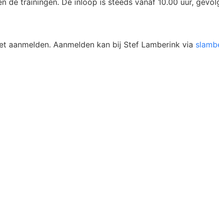
 de trainingen. De inloop is steeds vanaf 10.00 uur, gevol
 met aanmelden. Aanmelden kan bij Stef Lamberink via
slamb