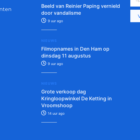
Beeld van Reinier Paping vernield
nten
door vandalisme
9 uur ago
NIEUWS
Filmopnames in Den Ham op
dinsdag 11 augustus
9 uur ago
NIEUWS
Grote verkoop dag
Kringloopwinkel De Ketting in
Vroomshoop
14 uur ago