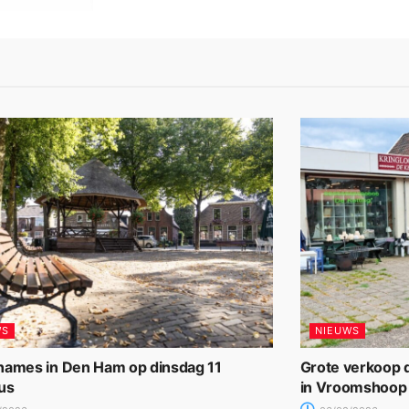
WS
NIEUWS
names in Den Ham op dinsdag 11
Grote verkoop d
us
in Vroomshoop