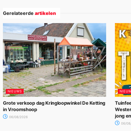
Gerelateerde
artikelen
NIEUWS
NIEU
Grote verkoop dag Kringloopwinkel De Ketting
Tuinfee
in Vroomshoop
Wester
jong e
06/08/2026
06/08