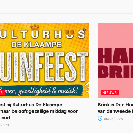
WS
NIEUWS
st bij Kulturhus De Klaampe
Brink in Den Ha
haar belooft gezellige middag voor
van de tweede
n oud
05/08/2026
/2026