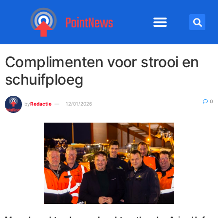
Complimenten voor strooi en
schuifploeg
0
by
Redactie
12/01/2026