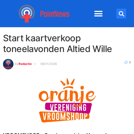
Start kaartverkoop
toneelavonden Altied Wille
0
by
Redactie
08/01/2026