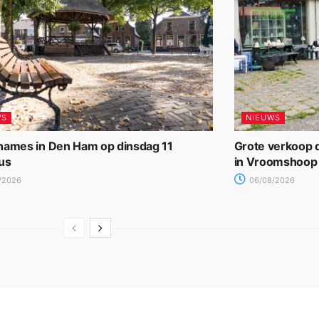
WS
NIEUWS
names in Den Ham op dinsdag 11
Grote verkoop d
us
in Vroomshoop
/2026
06/08/2026