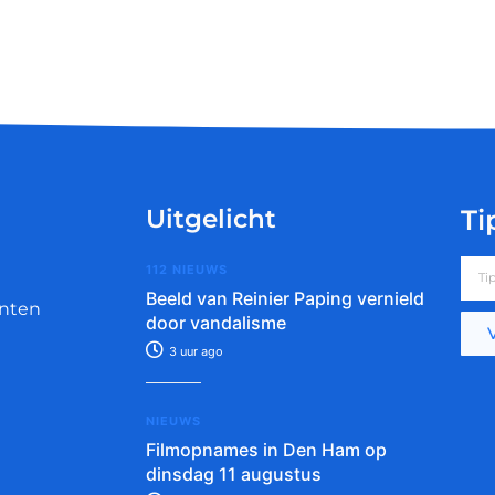
Uitgelicht
Ti
112 NIEUWS
Beeld van Reinier Paping vernield
nten
door vandalisme
3 uur ago
NIEUWS
Filmopnames in Den Ham op
dinsdag 11 augustus