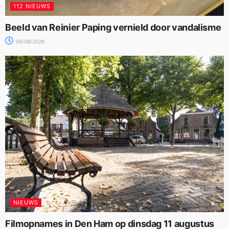
112 NIEUWS
Beeld van Reinier Paping vernield door vandalisme
06/08/2026
NIEUWS
Filmopnames in Den Ham op dinsdag 11 augustus