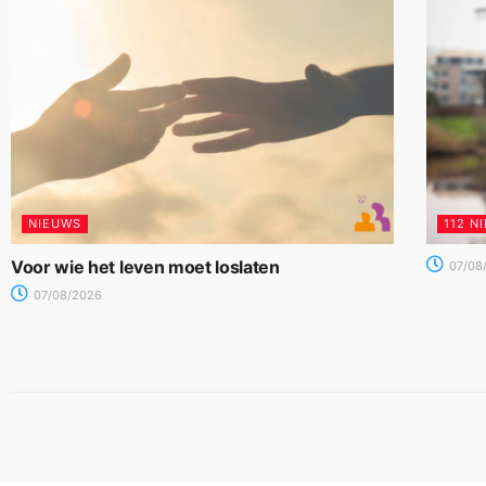
NIEUWS
112 N
Voor wie het leven moet loslaten
07/08
07/08/2026