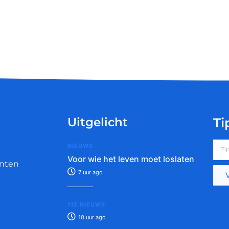
Uitgelicht
Ti
NIEUWS
Voor wie het leven moet loslaten
nten
7 uur ago
112 NIEUWS
10 uur ago