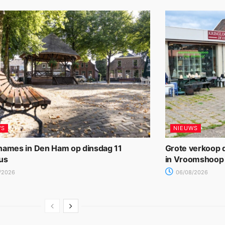
WS
NIEUWS
names in Den Ham op dinsdag 11
Grote verkoop d
us
in Vroomshoop
/2026
06/08/2026