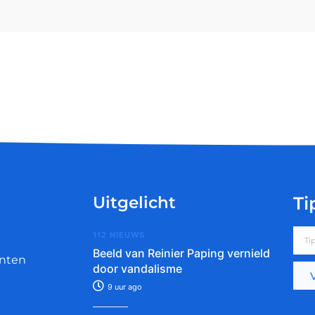
Uitgelicht
Ti
112 NIEUWS
Beeld van Reinier Paping vernield
nten
door vandalisme
9 uur ago