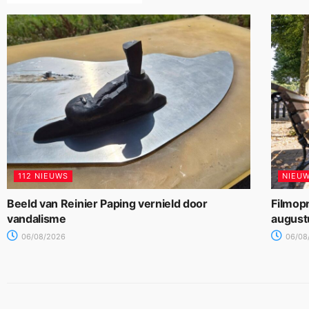
112 NIEUWS
NIEU
Beeld van Reinier Paping vernield door
Filmop
vandalisme
august
06/08/2026
06/08