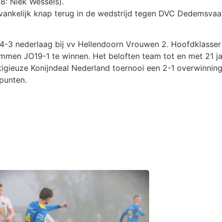
78: Niek Wessels).
ankelijk knap terug in de wedstrijd tegen DVC Dedemsvaart
 4-3 nederlaag bij vv Hellendoorn Vrouwen 2. Hoofdklass
men JO19-1 te winnen. Het beloften team tot en met 21 j
tigieuze Konijndeal Nederland toernooi een 2-1 overwinnin
punten.