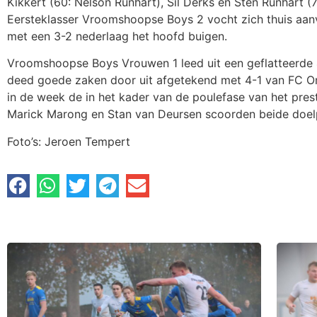
Kikkert (60: Nelson Runhart), Sil Derks en Sten Runhart (
Eersteklasser Vroomshoopse Boys 2 vocht zich thuis aanv
met een 3-2 nederlaag het hoofd buigen.
Vroomshoopse Boys Vrouwen 1 leed uit een geflatteerde
deed goede zaken door uit afgetekend met 4-1 van FC Om
in de week de in het kader van de poulefase van het pres
Marick Marong en Stan van Deursen scoorden beide doel
Foto’s: Jeroen Tempert