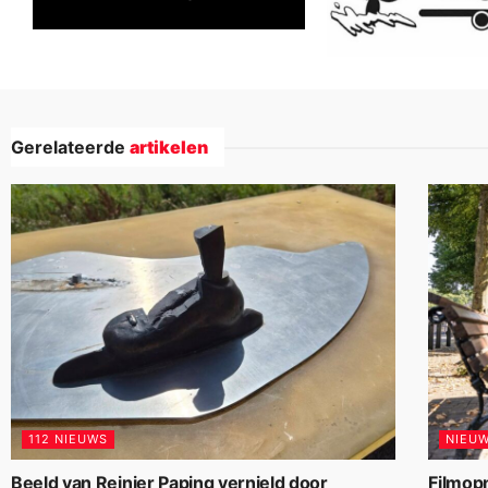
Gerelateerde
artikelen
112 NIEUWS
NIEU
Beeld van Reinier Paping vernield door
Filmop