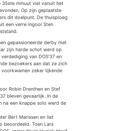
35ste minuut viel vanuit het
gevonden. Op zijn geplaatste
rs dit doelpunt. De thuisploeg
it een verre ingooi Sten
ststand.
 een gepassioneerde derby met
aar zijn harde schot werd op
e verdediging van DOS’37 en
ende bezoekers aan dat ze zich
l voorkwamen zeker lijkende
oor Robin Drenthen en Stef
 bleven gevaarlijk. In de
en na een knappe solo werd de
er Bert Marissen en liet
op beoordeeld. Toen Lars
 DOS-speler Kevin Huzink bleef