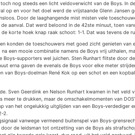
och nog steeds een licht veldoverwicht van de Boys. In de 
nval op en voor het doel werd de vrijstaande Glenn Jansen 
nsloos. Door de laaghangende mist misten vele toeschouwe
e aanval. Dat werd beloond in de 42ste minuut, toen vanu
de korte hoek knap raak schoot: 1-1. Dat was tevens de ru
n en konden de toeschouwers met goed zicht genieten van
ik na een mooie combinatie namens de Boys vrij uithalen, m
e Boys-supporters wel juichen. Sten Runhart flitste door d
inuut erna gaven de evenals de Boys voor elke meter strijd
lexen van Boys-doelman René Kok op een schot en een kopba
jde. Sven Geerdink en Nelson Runhart kwamen in het veld v
s meer te drukken, maar de omschakelmomenten van DOS’37
mp van het ongelukkig uitglijden van een Boys-verdediger 
2-2.
agsignaal vanwege vermeend buitenspel van Boys-grensrecht
door de leidsman tot ontzetting van de Boys als strafsch
t zijn tweede gele kaart, dus rood, uit het veld gestuurd.