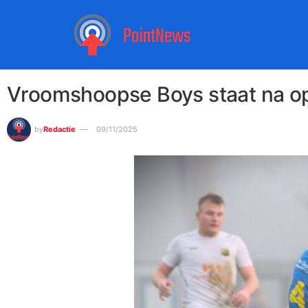
Vroomshoopse Boys staat na o
by
Redactie
09/11/2025