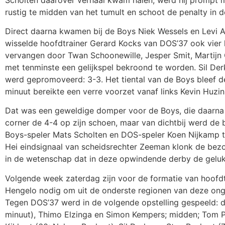
rustig te midden van het tumult en schoot de penalty in d
Direct daarna kwamen bij de Boys Niek Wessels en Levi Ai
wisselde hoofdtrainer Gerard Kocks van DOS’37 ook vier 
vervangen door Twan Schoonewille, Jesper Smit, Martijn O
met tenminste een gelijkspel bekroond te worden. Sil Der
werd gepromoveerd: 3-3. Het tiental van de Boys bleef d
minuut bereikte een verre voorzet vanaf links Kevin Huzin
Dat was een geweldige domper voor de Boys, die daarna n
corner de 4-4 op zijn schoen, maar van dichtbij werd de 
Boys-speler Mats Scholten en DOS-speler Koen Nijkamp te
Hei eindsignaal van scheidsrechter Zeeman klonk de bezoek
in de wetenschap dat in deze opwindende derby de gelu
Volgende week zaterdag zijn voor de formatie van hoofdtra
Hengelo nodig om uit de onderste regionen van deze on
Tegen DOS’37 werd in de volgende opstelling gespeeld: do
minuut), Thimo Elzinga en Simon Kempers; midden; Tom Pie