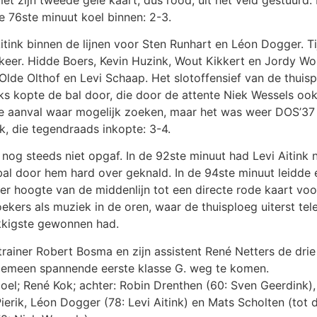
e 76ste minuut koel binnen: 2-3.
tink binnen de lijnen voor Sten Runhart en Léon Dogger. T
keer. Hidde Boers, Kevin Huzink, Wout Kikkert en Jordy Wo
lde Olthof en Levi Schaap. Het slotoffensief van de thuisp
ks kopte de bal door, die door de attente Niek Wessels ook
e aanval waar mogelijk zoeken, maar het was weer DOS’37 
k, die tegendraads inkopte: 3-4.
og steeds niet opgaf. In de 92ste minuut had Levi Aitink
bal door hem hard over geknald. In de 94ste minuut leidde 
r hoogte van de middenlijn tot een directe rode kaart voor
ers als muziek in de oren, waar de thuisploeg uiterst teleu
kkigste gewonnen had.
iner Robert Bosma en zijn assistent René Netters de drie p
gemeen spannende eerste klasse G. weg te komen.
el; René Kok; achter: Robin Drenthen (60: Sven Geerdink), 
rik, Léon Dogger (78: Levi Aitink) en Mats Scholten (tot d