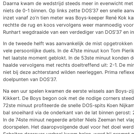
Daarna kwam de wedstrijd steeds meer in evenwicht met t
niets de 0-1 binnen. Op links zette DOS’37 een snelle aa
inzet vanaf zo’n tien meter was Boys-keeper René Kok ka
rechtte de rug en koos vervolgens weer manmoedig voor d
Runhart wegdraaide van een verdediger van DOS’37 en in 
In de tweede helft was aanvankelijk de mist opgetrokke
vele persoonlijke duels. In de 47ste minuut kon Tom Pier
het laatste moment geblokt. In de 53ste minuut konden d
haalde vervolgens met rechts doeltreffend uit: 2-1. De m
niet bij deze achterstand wilden neerleggen. Prima ref
doelpunten van DOS’37.
Na een uur spelen kwamen de eerste wissels aan Boys-zi
Kikkert. De Boys begon ook met de nodige corners steed
72ste minuut profiteerde de snelle DOS-spits Koen Nijka
bal snoeihard via de onderkant van de lat binnen gerost: 
In de 74ste minuut negeerde arbiter Niels Zeeman het vl
doorspelen. Het daaropvolgende duel voor het doel werd 
Scholten daarover verhaal kwam halen, werd hij prompt me