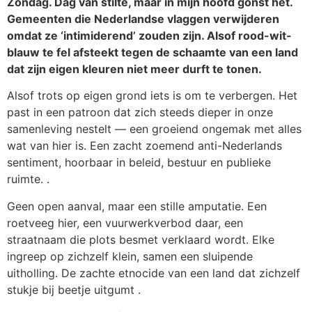
Zondag. Dag van stilte, maar in mijn hoofd gonst het.
Gemeenten die Nederlandse vlaggen verwijderen
omdat ze ‘intimiderend’ zouden zijn. Alsof rood-wit-
blauw te fel afsteekt tegen de schaamte van een land
dat zijn eigen kleuren niet meer durft te tonen.
Alsof trots op eigen grond iets is om te verbergen. Het
past in een patroon dat zich steeds dieper in onze
samenleving nestelt — een groeiend ongemak met alles
wat van hier is. Een zacht zoemend anti-Nederlands
sentiment, hoorbaar in beleid, bestuur en publieke
ruimte. .
Geen open aanval, maar een stille amputatie. Een
roetveeg hier, een vuurwerkverbod daar, een
straatnaam die plots besmet verklaard wordt. Elke
ingreep op zichzelf klein, samen een sluipende
uitholling. De zachte etnocide van een land dat zichzelf
stukje bij beetje uitgumt .