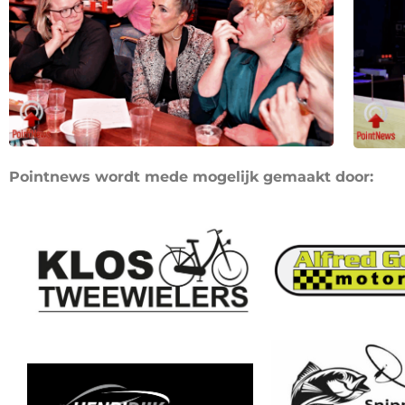
Pointnews wordt mede mogelijk gemaakt door: