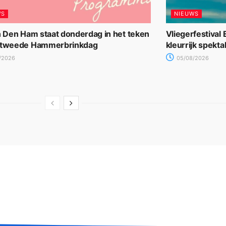
WS
NIEUWS
n Den Ham staat donderdag in het teken
Vliegerfestival
 tweede Hammerbrinkdag
kleurrijk spekta
/2026
05/08/2026