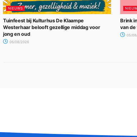
NIEUWS
NIEU
Tuinfeest bij Kulturhus De Klaampe
Brink i
Westerhaar belooft gezellige middag voor
van de
jong en oud
05/08
06/08/2026