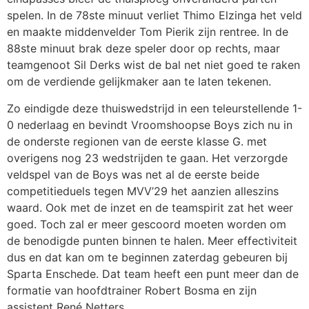
spelen. In de 78ste minuut verliet Thimo Elzinga het veld
en maakte middenvelder Tom Pierik zijn rentree. In de
88ste minuut brak deze speler door op rechts, maar
teamgenoot Sil Derks wist de bal net niet goed te raken
om de verdiende gelijkmaker aan te laten tekenen.
Zo eindigde deze thuiswedstrijd in een teleurstellende 1-
0 nederlaag en bevindt Vroomshoopse Boys zich nu in
de onderste regionen van de eerste klasse G. met
overigens nog 23 wedstrijden te gaan. Het verzorgde
veldspel van de Boys was net al de eerste beide
competitieduels tegen MVV’29 het aanzien alleszins
waard. Ook met de inzet en de teamspirit zat het weer
goed. Toch zal er meer gescoord moeten worden om
de benodigde punten binnen te halen. Meer effectiviteit
dus en dat kan om te beginnen zaterdag gebeuren bij
Sparta Enschede. Dat team heeft een punt meer dan de
formatie van hoofdtrainer Robert Bosma en zijn
assistent René Netters.