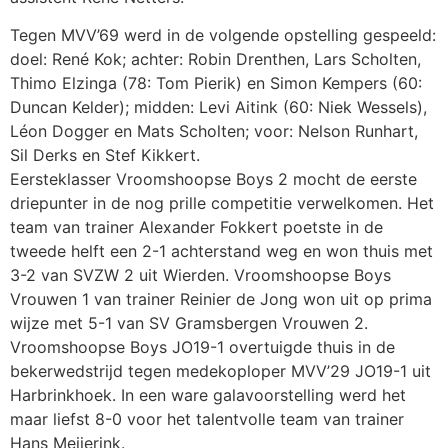
Tegen MVV’69 werd in de volgende opstelling gespeeld:
doel: René Kok; achter: Robin Drenthen, Lars Scholten,
Thimo Elzinga (78: Tom Pierik) en Simon Kempers (60:
Duncan Kelder); midden: Levi Aitink (60: Niek Wessels),
Léon Dogger en Mats Scholten; voor: Nelson Runhart,
Sil Derks en Stef Kikkert.
Eersteklasser Vroomshoopse Boys 2 mocht de eerste
driepunter in de nog prille competitie verwelkomen. Het
team van trainer Alexander Fokkert poetste in de
tweede helft een 2-1 achterstand weg en won thuis met
3-2 van SVZW 2 uit Wierden. Vroomshoopse Boys
Vrouwen 1 van trainer Reinier de Jong won uit op prima
wijze met 5-1 van SV Gramsbergen Vrouwen 2.
Vroomshoopse Boys JO19-1 overtuigde thuis in de
bekerwedstrijd tegen medekoploper MVV’29 JO19-1 uit
Harbrinkhoek. In een ware galavoorstelling werd het
maar liefst 8-0 voor het talentvolle team van trainer
Hans Meijerink.