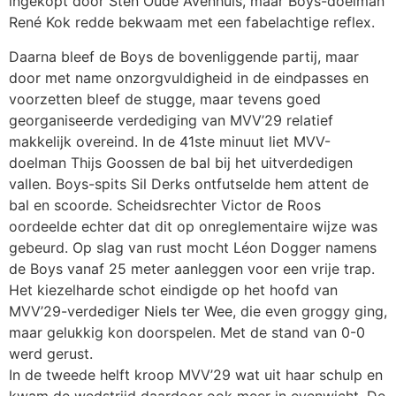
ingekopt door Sten Oude Avenhuis, maar Boys-doelman
René Kok redde bekwaam met een fabelachtige reflex.
Daarna bleef de Boys de bovenliggende partij, maar
door met name onzorgvuldigheid in de eindpasses en
voorzetten bleef de stugge, maar tevens goed
georganiseerde verdediging van MVV’29 relatief
makkelijk overeind. In de 41ste minuut liet MVV-
doelman Thijs Goossen de bal bij het uitverdedigen
vallen. Boys-spits Sil Derks ontfutselde hem attent de
bal en scoorde. Scheidsrechter Victor de Roos
oordeelde echter dat dit op onreglementaire wijze was
gebeurd. Op slag van rust mocht Léon Dogger namens
de Boys vanaf 25 meter aanleggen voor een vrije trap.
Het kiezelharde schot eindigde op het hoofd van
MVV’29-verdediger Niels ter Wee, die even groggy ging,
maar gelukkig kon doorspelen. Met de stand van 0-0
werd gerust.
In de tweede helft kroop MVV’29 wat uit haar schulp en
kwam de wedstrijd daardoor ook meer in evenwicht. De