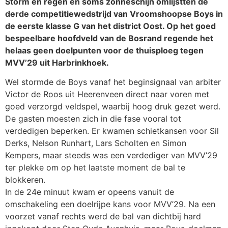
Storm en regen en soms zonneschijn omlijstten de
derde competitiewedstrijd van Vroomshoopse Boys in
de eerste klasse G van het district Oost. Op het goed
bespeelbare hoofdveld van de Bosrand regende het
helaas geen doelpunten voor de thuisploeg tegen
MVV’29 uit Harbrinkhoek.
Wel stormde de Boys vanaf het beginsignaal van arbiter
Victor de Roos uit Heerenveen direct naar voren met
goed verzorgd veldspel, waarbij hoog druk gezet werd.
De gasten moesten zich in die fase vooral tot
verdedigen beperken. Er kwamen schietkansen voor Sil
Derks, Nelson Runhart, Lars Scholten en Simon
Kempers, maar steeds was een verdediger van MVV’29
ter plekke om op het laatste moment de bal te
blokkeren.
In de 24e minuut kwam er opeens vanuit de
omschakeling een doelrijpe kans voor MVV’29. Na een
voorzet vanaf rechts werd de bal van dichtbij hard