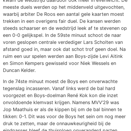
meeste duels werden op het middenveld uitgevochten,
waarbij arbiter De Roos een aantal gele kaarten moest
trekken in een overigens fair duel. De kansen werden
steeds schaarser en de wedstrijd leek af te stevenen op
een 0-0 gelijkspel. In de 59ste minuut schoot de naar
voren geslopen centrale verdediger Lars Scholten van
afstand goed in, maar ook dat schot trof geen doel. Na
ruim een uur spelen werden aan Boys-zijde Levi Aitink
en Simon Kempers gewisseld voor Niek Wessels en
Duncan Kelder.
In de 74ste minuut moest de Boys een onverwachte
tegenslag incasseren. Vanaf links werd de bal hard
voorgezet en Boys-doelman René Kok kon die inzet
onvoldoende klemvast krijgen. Namens MVV’29 was
Jop Maathuis er als de kippen bij om de bal binnen te
tikken: 0-1. Dit was voor de Boys het sein om nog meer
druk te zetten, maar de onnauwkeurigheid bij de
eindpasses bleef de thuisploeg onveranderd parten