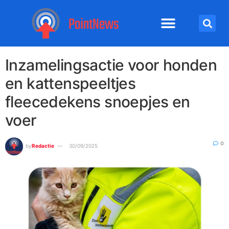
Inzamelingsactie voor honden
en kattenspeeltjes
fleecedekens snoepjes en
voer
0
by
Redactie
30/09/2025