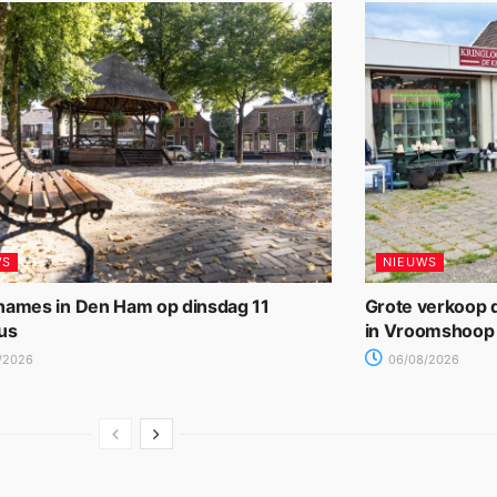
WS
NIEUWS
names in Den Ham op dinsdag 11
Grote verkoop d
us
in Vroomshoop
/2026
06/08/2026