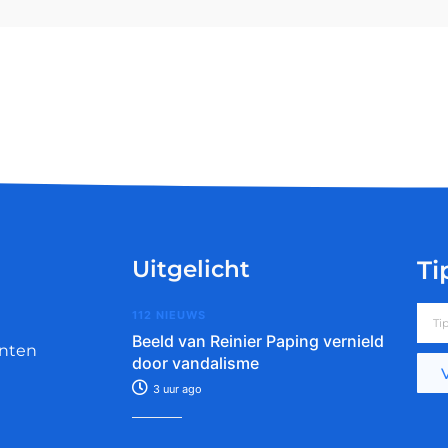
Uitgelicht
Ti
112 NIEUWS
Beeld van Reinier Paping vernield
nten
door vandalisme
3 uur ago