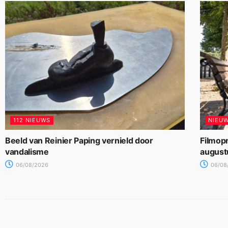
112 NIEUWS
NIEU
Beeld van Reinier Paping vernield door
Filmop
vandalisme
august
06/08/2026
06/08