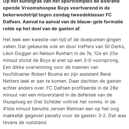
Op het kunstgras van het sportcomplex de Bosrand
opende Vroomshoopse Boys voortvarend in de
bekerwedstrijd tegen zondag tweedeklasser FC
Dalfsen. Aanval na aanval van de blauw-gele formatie
rolde op het doel van de gasten af.
Het leek een kwestie van tijd of de doelpunten gingen
vallen. Dat gebeurde ook en door treffers van Sil Derks,
Léon Dogger en Nelson Runhart in de 7e, 12e en 25e
minuut stond de Boys al snel op een 3-0 voorsprong.
Een dikke overwinning voor de mannen van
hoofdtrainer Robert Bosma en zijn assistent René
Netters leek er aan te komen. Daar dachten de gasten
echter anders over. FC Dalfsen profiteerde in de 28e
minuut van een misverstand in de defensie van de
thuisploeg en Giel Schilder voltrok het vonnis. In de
41ste minuut benutte Jeroen Rietman een op het oog
makkelijk gegeven penalty voor de gasten: 3-2. Dat was
tevens de ruststand.