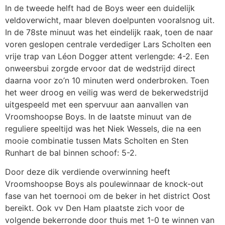
In de tweede helft had de Boys weer een duidelijk
veldoverwicht, maar bleven doelpunten vooralsnog uit.
In de 78ste minuut was het eindelijk raak, toen de naar
voren geslopen centrale verdediger Lars Scholten een
vrije trap van Léon Dogger attent verlengde: 4-2. Een
onweersbui zorgde ervoor dat de wedstrijd direct
daarna voor zo’n 10 minuten werd onderbroken. Toen
het weer droog en veilig was werd de bekerwedstrijd
uitgespeeld met een spervuur aan aanvallen van
Vroomshoopse Boys. In de laatste minuut van de
reguliere speeltijd was het Niek Wessels, die na een
mooie combinatie tussen Mats Scholten en Sten
Runhart de bal binnen schoof: 5-2.
Door deze dik verdiende overwinning heeft
Vroomshoopse Boys als poulewinnaar de knock-out
fase van het toernooi om de beker in het district Oost
bereikt. Ook vv Den Ham plaatste zich voor de
volgende bekerronde door thuis met 1-0 te winnen van